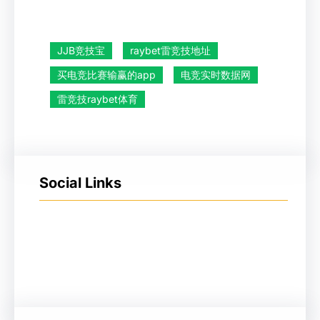
JJB竞技宝
raybet雷竞技地址
买电竞比赛输赢的app
电竞实时数据网
雷竞技raybet体育
Social Links
Facebook
Twitter
LinkedIn
Instagram