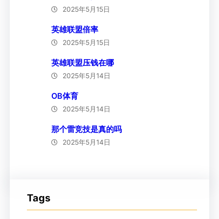
2025年5月15日
英雄联盟倍率
2025年5月15日
英雄联盟压钱在哪
2025年5月14日
OB体育
2025年5月14日
那个雷竞技是真的吗
2025年5月14日
Tags