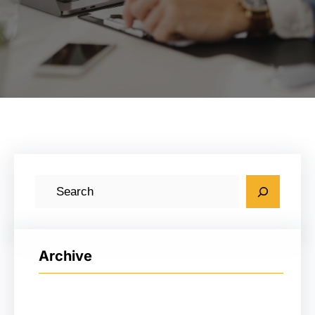
搜
索
Archive