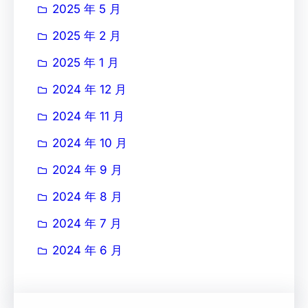
2025 年 5 月
2025 年 2 月
2025 年 1 月
2024 年 12 月
2024 年 11 月
2024 年 10 月
2024 年 9 月
2024 年 8 月
2024 年 7 月
2024 年 6 月