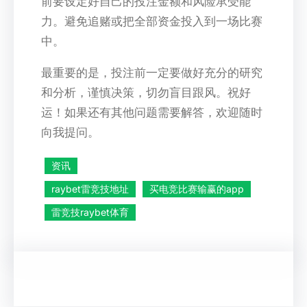
前要设定好自己的投注金额和风险承受能
力。避免追赌或把全部资金投入到一场比赛
中。
最重要的是，投注前一定要做好充分的研究
和分析，谨慎决策，切勿盲目跟风。祝好
运！如果还有其他问题需要解答，欢迎随时
向我提问。
资讯
raybet雷竞技地址
买电竞比赛输赢的app
雷竞技raybet体育